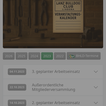
BHLD-Termine
2026
2025
2024
2023
2022
abgesagt
3. geplanter Arbeitseinsatz
04.11.2023
Außerordentliche
abgesagt
22.10.2023
Mitgliederversammlung
abgesagt
2. geplanter Arbeitseinsatz
14.10.2023