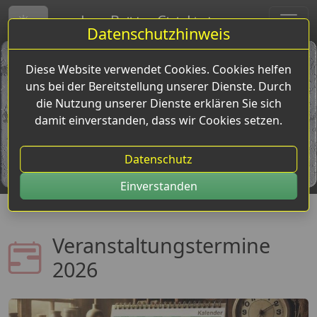
L
B
C
L
anz-
ulldog-
lub-
indena
Toggle theme
Datenschutzhinweis
Diese Website verwendet Cookies. Cookies helfen
uns bei der Bereitstellung unserer Dienste. Durch
die Nutzung unserer Dienste erklären Sie sich
damit einverstanden, dass wir Cookies setzen.
Datenschutz
Einverstanden
Veranstaltungstermine
2026