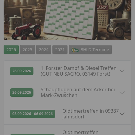
BHLD-Termine
2026
2025
2024
2021
1. Forster Dampf & Diesel Treffen
abgesagt
26.09.2026
(GUT NEU SACRO, 03149 Forst)
Schaupflügen auf dem Acker bei
abgesagt
26.09.2026
Mark-Zwuschen
Oldtimertreffen in 09387
abgesagt
03.09.2026 - 06.09.2026
Jahnsdorf
Oldtimertreffen