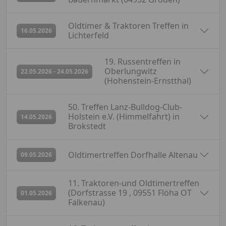
Oldtimer & Traktoren Treffen in
abgesagt
16.05.2026
Lichterfeld
19. Russentreffen in
abgesagt
Oberlungwitz
22.05.2026 - 24.05.2026
(Hohenstein-Ernstthal)
50. Treffen Lanz-Bulldog-Club-
abgesagt
Holstein e.V. (Himmelfahrt) in
14.05.2026
Brokstedt
abgesagt
Oldtimertreffen Dorfhalle Altenau
09.05.2026
11. Traktoren-und Oldtimertreffen
abgesagt
(Dorfstrasse 19 , 09551 Flöha OT
01.05.2026
Falkenau)