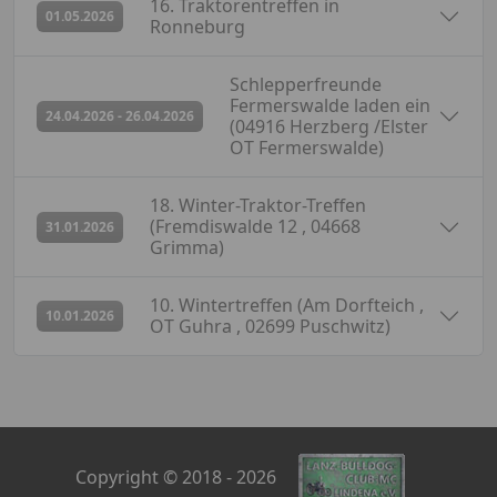
16. Traktorentreffen in
abgesagt
01.05.2026
Ronneburg
Schlepperfreunde
Fermerswalde laden ein
abgesagt
24.04.2026 - 26.04.2026
(04916 Herzberg /Elster
OT Fermerswalde)
18. Winter-Traktor-Treffen
abgesagt
(Fremdiswalde 12 , 04668
31.01.2026
Grimma)
10. Wintertreffen (Am Dorfteich ,
abgesagt
10.01.2026
OT Guhra , 02699 Puschwitz)
Copyright © 2018 - 2026