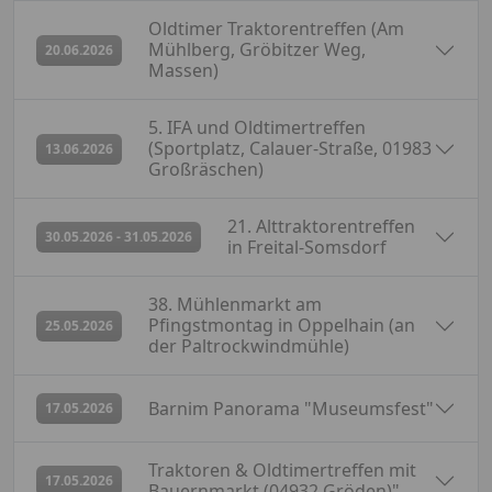
Oldtimer Traktorentreffen (Am
abgesagt
Mühlberg, Gröbitzer Weg,
20.06.2026
Massen)
5. IFA und Oldtimertreffen
abgesagt
(Sportplatz, Calauer-Straße, 01983
13.06.2026
Großräschen)
21. Alttraktorentreffen
abgesagt
30.05.2026 - 31.05.2026
in Freital-Somsdorf
38. Mühlenmarkt am
abgesagt
Pfingstmontag in Oppelhain (an
25.05.2026
der Paltrockwindmühle)
abgesagt
Barnim Panorama "Museumsfest"
17.05.2026
Traktoren & Oldtimertreffen mit
abgesagt
17.05.2026
Bauernmarkt (04932 Gröden)"